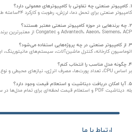
۱. کامپیوتر صنعتی چه تفاوتی با کامپیوترهای معمولی دارد؟
کامپیوتر صنعتی برای تحمل دما، لرزش، رطوبت و کارکرد ۲۴ساعته طراحی شده و از قطعات صنعتی با طول عمر بالاتر استفاده می‌کند.
۲. چه برندهایی در حوزه کامپیوتر صنعتی معتبر هستند؟
Advantech، Aaeon، Siemens، ACP و Congatec از معتبرترین برندهای جهانی هستند.
۳. از کامپیوتر صنعتی در چه پروژه‌هایی استفاده می‌شود؟
اتوماسیون کارخانه، کنترل ماشین‌آلات، سیستم‌های مانیتورینگ، ابزار دقیق، HMI و تجهیزات
۴. چگونه مدل مناسب را انتخاب کنم؟
بر اساس CPU، تعداد پورت‌ها، مصرف انرژی، نیازهای محیطی و نوع پروژه. مشاوره رایگان نیز ارائه می‌شود.
۵. آیا امکان دریافت دیتاشیت و استعلام قیمت وجود دارد؟
بله. دیتاشیت PDF و استعلام قیمت لحظه‌ای برای تمام مدل‌ها در سایت موجود است.
ارتباط با ما