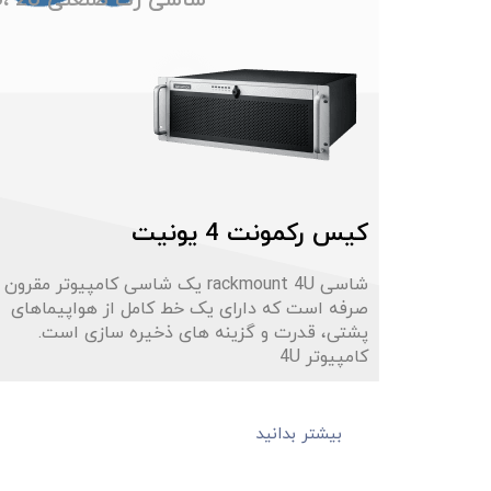
شاسی رک صنعتی 1U، 2U و 4U با ارتفاع طراحی شده برای مادربرد ATX/microATX و 14 اسلات توسعه
کیس رکمونت 4 یونیت
شاسی rackmount 4U یک شاسی کامپیوتر مقرون
صرفه است که دارای یک خط کامل از هواپیماهای
پشتی، قدرت و گزینه های ذخیره سازی است.
کامپیوتر 4U
بیشتر بدانید